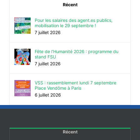
Récent
Pour les salaires des agent.es publics,
mobilisation le 29 septembre !
7 juillet 2026
Fête de l’Humanité 2026 : programme du
stand FSU
7 juillet 2026
VSS : rassemblement lundi 7 septembre
Place Vendôme à Paris
6 juillet 2026
Récent