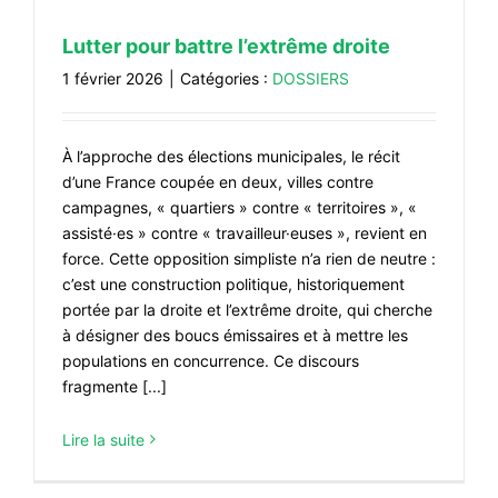
#ACTIONS
Lutter pour battre l’extrême droite
#VOS ÉLUES
1 février 2026
|
Catégories :
DOSSIERS
#FORMATION
#COMMUNIQUÉS
À l’approche des élections municipales, le récit
#ÉLECTIONS
d’une France coupée en deux, villes contre
campagnes, « quartiers » contre « territoires », «
#MÉDIAS
assisté·es » contre « travailleur·euses », revient en
#DÉBATS
force. Cette opposition simpliste n’a rien de neutre :
c’est une construction politique, historiquement
#PRESSE
portée par la droite et l’extrême droite, qui cherche
à désigner des boucs émissaires et à mettre les
#ARCHIVES
populations en concurrence. Ce discours
fragmente [...]
Lire la suite